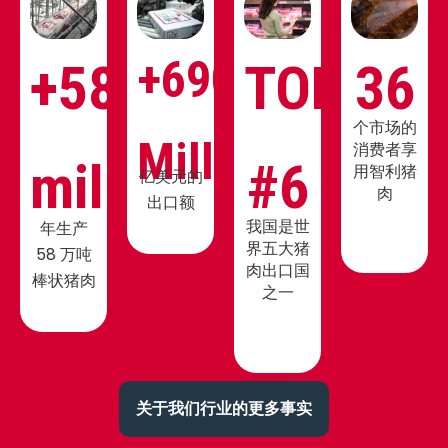
+690
+585
TOP
36
个市场的
Mill
消费者享
mil
#6
用智利猪
亿美元的
肉
出口额
我国是世
年生产
界五大猪
58 万吨
肉出口国
棒状猪肉
之一
关于我们行业的更多事实