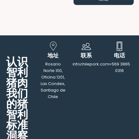
地址
联系
电话
认识
Rosario
infochilepork.com
+569 3865
智利
Norte 100,
0316
Oficina 1201,
猪肉
Las Condes,
我们
Santiago de
Chile
的猪
智利
标准
洞察