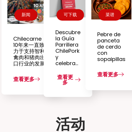
新闻
可下载
菜谱
Descubre
Pebre de
la Guía
Chilecarne：
panceta
Parrillera
10年来一直致
de cerdo
ChilePork
力于支持智利
con
y
禽肉和猪肉出
sopaipillas
celebra…
口行业的发展
查看更多
查看更
查看更多
多
活动