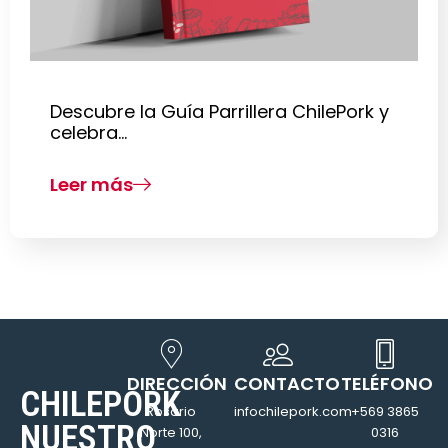
Descubre la Guía Parrillera ChilePork y
celebra…
Leer más
DIRECCIÓN
CONTACTO
TELÉFONO
CHILEPORK
Rosario
infochilepork.com
+569 3865
NUESTRO
Norte 100,
0316