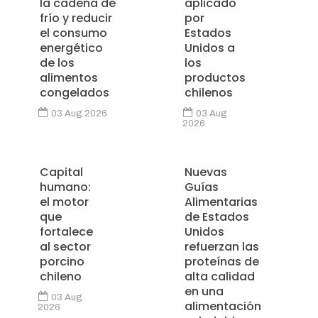
la cadena de
aplicado
frío y reducir
por
el consumo
Estados
energético
Unidos a
de los
los
alimentos
productos
congelados
chilenos
03 Aug 2026
03 Aug
2026
Capital
Nuevas
humano:
Guías
el motor
Alimentarias
que
de Estados
fortalece
Unidos
al sector
refuerzan las
porcino
proteínas de
chileno
alta calidad
en una
03 Aug
alimentación
2026