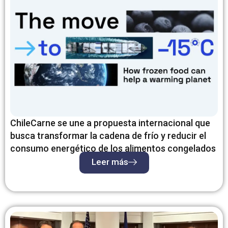
g
g
g
g
g
g
g
g
g
e
e
e
e
e
e
e
e
e
ChileCarne se une a propuesta internacional que
busca transformar la cadena de frío y reducir el
consumo energético de los alimentos congelados
Leer más