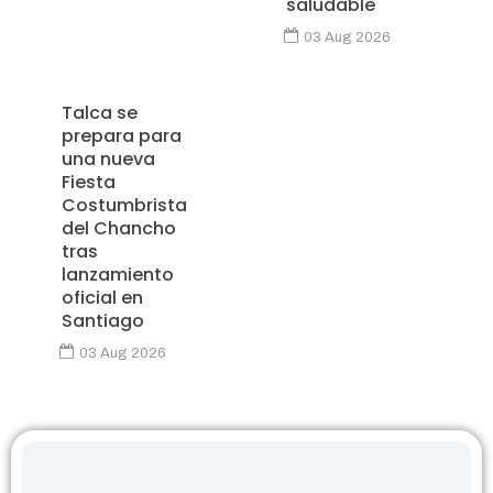
saludable
03 Aug 2026
Talca se
prepara para
una nueva
Fiesta
Costumbrista
del Chancho
tras
lanzamiento
oficial en
Santiago
03 Aug 2026
P
P
P
P
P
P
P
P
P
a
a
a
a
a
a
a
a
a