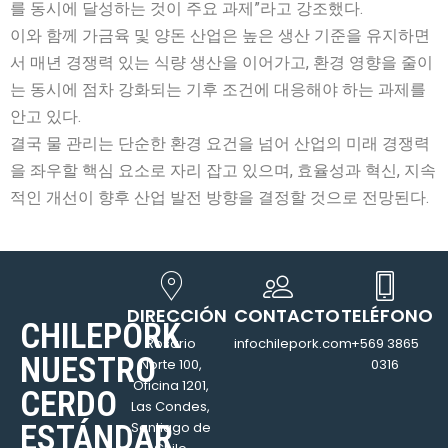
를 동시에 달성하는 것이 주요 과제”라고 강조했다.
이와 함께 가금육 및 양돈 산업은 높은 생산 기준을 유지하면
서 매년 경쟁력 있는 식량 생산을 이어가고, 환경 영향을 줄이
는 동시에 점차 강화되는 기후 조건에 대응해야 하는 과제를
안고 있다.
결국 물 관리는 단순한 환경 요건을 넘어 산업의 미래 경쟁력
을 좌우할 핵심 요소로 자리 잡고 있으며, 효율성과 혁신, 지속
적인 개선이 향후 산업 발전 방향을 결정할 것으로 전망된다.
DIRECCIÓN
CONTACTO
TELÉFONO
CHILEPORK
Rosario
infochilepork.com
+569 3865
NUESTRO
Norte 100,
0316
Oficina 1201,
CERDO
Las Condes,
ESTÁNDAR
Santiago de